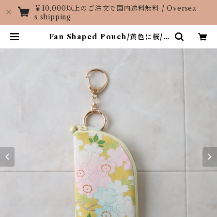
￥10,000以上のご注文で国内送料無料 / Oversea
s shipping
Fan Shaped Pouch/黄色に桜/c
herry blossoms in yellow | K
IMONO atelier KISE