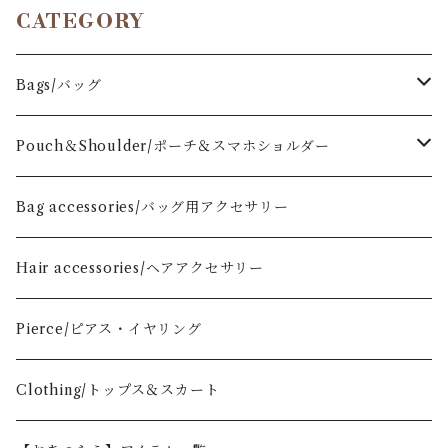
CATEGORY
Bags/バッグ
Drawstring Bag
Pouch＆Shoulder/ポーチ＆スマホショルダー
Mini
One Handle Bag
【S】flat pouch
Bag accessories/バッグ用アクセサリー
Small
size17
Market Bag
【M】flat pouch
Hair accessories/ヘアアクセサリー
Large
size26
size31
Hobo Bag
smartphone pouch
Pierce/ピアス・イヤリング
Cube
size20
Fan-shaped pouch
Clothing/トップス＆スカート