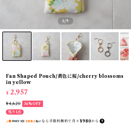
1
/9
Fan Shaped Pouch/黄色に桜/cherry blossoms
in yellow
2,957
¥
¥4,620
36%OFF
残り1点
¥980
なら
手数料無料で
月々
から