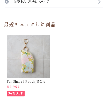
お支払い方法について
最近チェックした商品
Fan Shaped Pouch/黄色に
桜/cherry blossoms in yell
¥2,957
ow
36%OFF