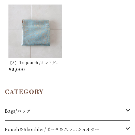
【S】flat pouch /ミントグラ
デーション/mint gradation
¥3,000
CATEGORY
Bags/バッグ
Drawstring Bag
Pouch＆Shoulder/ポーチ＆スマホショルダー