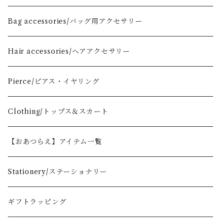
Mini
One Handle Bag
【S】flat pouch
Bag accessories/バッグ用アクセサリー
Small
size17
Market Bag
【M】flat pouch
Hair accessories/ヘアアクセサリー
Large
size26
size31
Hobo Bag
smartphone pouch
Pierce/ピアス・イヤリング
Cube
size20
Fan-shaped pouch
Clothing/トップス＆スカート
【おあつらえ】アイテム一覧
Stationery/ステーショナリー
ギフトラッピング