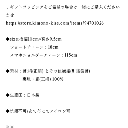
↓ギフトラッピングをご希望の場合は一緒にご購入ください
ませ
https://store.kimono-kise.com/items/94701026
◆size:横幅10cm×高さ9.5cm
ショートチェーン：18cm
スマホショルダーチェーン：115cm
◆素材：帯:絹(正絹) とその他繊維(引箔袋帯)
裏地・絹(正絹) 100%
◆生産国：日本製
◆洗濯不可/あて布にてアイロン可
※※